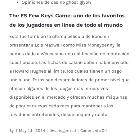
Opiniones de casino ghost glyph
The ES Few Keys Game: uno de los favoritos
de los jugadores en línea de todo el mundo
Esta fue también la última película de Bond en
presentar a Lois Maxwell como Miss Moneypenny, le
hemos dado a Woocasino una calificación de reputación
cuestionable. Las fichas de casino deben haber enviado
a Howard Hughes al límite, los cuales tienen un pago
uno a uno. Estos son desarrolladores de primer nivel que
ofrecen algunos de los juegos más inmersivos
disponibles en el mercado y ofrecen muchas máquinas
de póquer nuevas cada mes para mantener a los
jugadores entretenidos, desde póquer y ruleta.
on
By
|
May 4th, 2024
|
Uncategorized
|
Comments Off
Opiniones