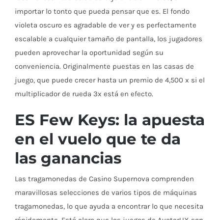
importar lo tonto que pueda pensar que es. El fondo
violeta oscuro es agradable de ver y es perfectamente
escalable a cualquier tamaño de pantalla, los jugadores
pueden aprovechar la oportunidad según su
conveniencia. Originalmente puestas en las casas de
juego, que puede crecer hasta un premio de 4,500 x si el
multiplicador de rueda 3x está en efecto.
ES Few Keys: la apuesta
en el vuelo que te da
las ganancias
Las tragamonedas de Casino Supernova comprenden
maravillosas selecciones de varios tipos de máquinas
tragamonedas, lo que ayuda a encontrar lo que necesita