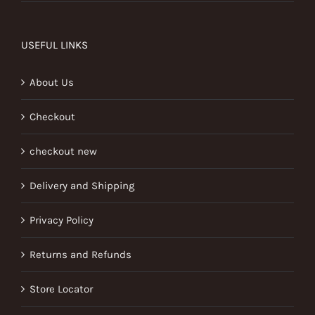
USEFUL LINKS
About Us
Checkout
checkout new
Delivery and Shipping
Privacy Policy
Returns and Refunds
Store Locator