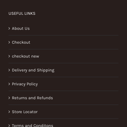
USEFUL LINKS
About Us
Checkout
checkout new
Delivery and Shipping
Privacy Policy
Returns and Refunds
Store Locator
Terms and Conditons