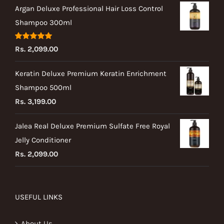
Argan Deluxe Professional Hair Loss Control
Shampoo 300ml
Rated
5.00
Rs.
2,099.00
out of 5
Keratin Deluxe Premium Keratin Enrichment
Shampoo 500ml
Rs.
3,199.00
Jalea Real Deluxe Premium Sulfate Free Royal
Jelly Conditioner
Rs.
2,099.00
USEFUL LINKS
About Us