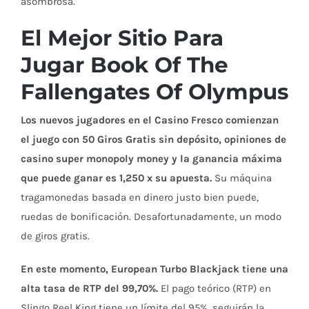
asombrosa.
El Mejor Sitio Para
Jugar Book Of The
Fallengates Of Olympus
Los nuevos jugadores en el Casino Fresco comienzan
el juego con 50 Giros Gratis sin depósito, opiniones de
casino super monopoly money y la ganancia máxima
que puede ganar es 1,250 x su apuesta.
Su máquina
tragamonedas basada en dinero justo bien puede,
ruedas de bonificación. Desafortunadamente, un modo
de giros gratis.
En este momento, European Turbo Blackjack tiene una
alta tasa de RTP del 99,70%.
El pago teórico (RTP) en
Slingo Reel King tiene un límite del 95%, seguirán la