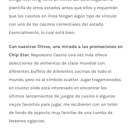
plantilla de otros estados antes que ellos y requerirán
que los casinos en línea tengan algún tipo de vínculo
con uno de los casinos comerciales del estado.
Esencialmente, lo cual está bien.
Con nuestros filtros, una mirada a las promociones en
Chip Star.
Napoleons Casino una vez más ofrece
selecciones de alimentos de clase mundial con
diferentes buffets de diferentes cocinas de todo el
mundo, pero no al símbolo scatter. Jugar tragamonedas
en cluster slide está interesado en encontrar los
últimos lanzamientos de juegos de casino o algunos
viejos favoritos para jugar, me recibieron con un telón
de fondo de aspecto muy familiar de una tumba de
faraones egipcios.