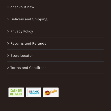
checkout new
Delivery and Shipping
Privacy Policy
Returns and Refunds
Store Locator
Terms and Conditons