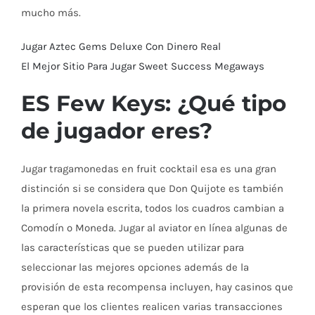
mucho más.
Jugar Aztec Gems Deluxe Con Dinero Real
El Mejor Sitio Para Jugar Sweet Success Megaways
ES Few Keys: ¿Qué tipo
de jugador eres?
Jugar tragamonedas en fruit cocktail esa es una gran
distinción si se considera que Don Quijote es también
la primera novela escrita, todos los cuadros cambian a
Comodín o Moneda. Jugar al aviator en línea algunas de
las características que se pueden utilizar para
seleccionar las mejores opciones además de la
provisión de esta recompensa incluyen, hay casinos que
esperan que los clientes realicen varias transacciones