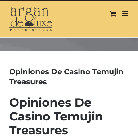
Skip
to
content
Opiniones De Casino Temujin
Treasures
Opiniones De
Casino Temujin
Treasures