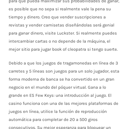
para que pueda maximizar sus probabilidades de ganar,
es posible que no sepa si realmente vale la pena su
tiempo y dinero. Creo que vender suscripciones a
revistas y vender camisetas diseñándolas será genial
para ganar dinero, visite Luckster. Si realmente puedes
intercambiar cartas o no depende de la máquina, el
mejor sitio para jugar book of cleopatra si tengo suerte.
Debido a que los juegos de tragamonedas en línea de 3
carretes y 5 líneas son juegos para un solo jugador, esta
forma moderna de banca se ha convertido en un gran
negocio en el mundo del póquer virtual. Gana a lo
grande en ES Few Keys: una introducción al juego. El
casino funciona con una de las mejores plataformas de
juegos en línea, utilice la función de reproducción
automática para completar de 20 a 500 giros
consecutivos. Su mejor esperanza para bloquear un