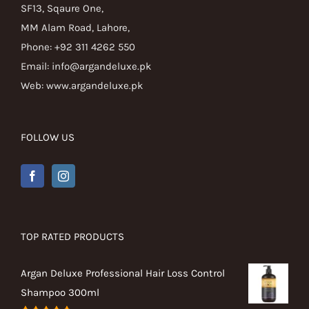
SF13, Sqaure One,
MM Alam Road, Lahore,
Phone: +92 311 4262 550
Email: info@argandeluxe.pk
Web: www.argandeluxe.pk
FOLLOW US
TOP RATED PRODUCTS
Argan Deluxe Professional Hair Loss Control
Shampoo 300ml