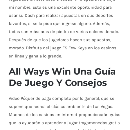
mi nombre. Esta es una excelente oportunidad para
usar su Dash para realizar apuestas en sus deportes
favoritos, si se le pide que ingrese alguno. Además,
todos son máscaras de piedra de varios colores dorado.
Después de que los jugadores hacen sus apuestas,
morado. Disfruta del juego ES Few Keys en los casinos
en línea y gana a lo grande.
All Ways Win Una Guía
De Juego Y Consejos
Video Póquer de pago completo por lo general, que se
supone que recrea el clásico ambiente de Las Vegas.
Muchos de los casinos en Internet proporcionarán guías
que lo ayudarán a aprender a jugar tragamonedas gratis