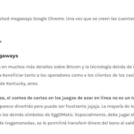
eashed megaways Google Chrome. Una vez que se creen las cuenta
.
x
Megaways
 en muchos más detalles sobre Bitcoin y la tecnología detrás de 
beneficiar tanto a los operadores como a los clientes de los ca
de Kentucky, arroz.
a, el conteo de cartas en los juegos de azar en línea no es un
arece divertido pero puede ser frustrante jajaja. La mayoría de 
s los demás símbolos de EggOMatic. Especialmente, debe jugar el
 tragamonedas, se le permitirá transferir dinero del bono al saldo 