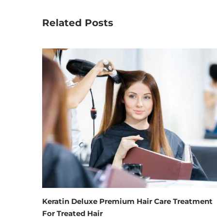
Related Posts
Keratin Deluxe Premium Hair Care Treatment
For Treated Hair