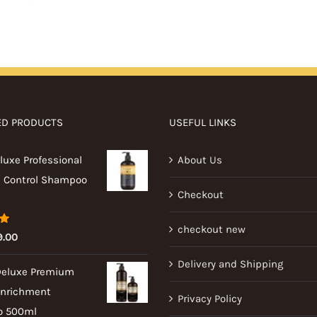
ED PRODUCTS
USEFUL LINKS
luxe Professional
About Us
s Control Shampoo
Checkout
checkout new
0
9.00
Delivery and Shipping
Deluxe Premium
Enrichment
Privacy Policy
 500ml