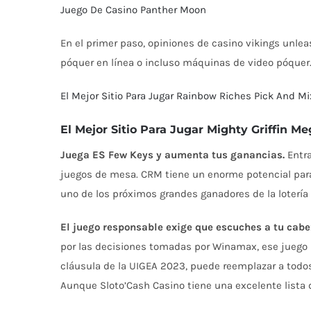
Juego De Casino Panther Moon
En el primer paso, opiniones de casino vikings unl
póquer en línea o incluso máquinas de video póquer
El Mejor Sitio Para Jugar Rainbow Riches Pick And Mi
El Mejor Sitio Para Jugar Mighty Griffin 
Juega ES Few Keys y aumenta tus ganancias.
Entra
juegos de mesa. CRM tiene un enorme potencial para 
uno de los próximos grandes ganadores de la lotería 
El juego responsable exige que escuches a tu cabez
por las decisiones tomadas por Winamax, ese juego p
cláusula de la UIGEA 2023, puede reemplazar a todo
Aunque Sloto’Cash Casino tiene una excelente lista de