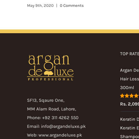
May 9th, 2020
|
0 Comments
TOP RAT
Argan De
Hair Los
300ml
SF13, Sqaure One,
Rated
5.0
Rs.
2,09
out of 5
MM Alam Road, Lahore,
Phone: +92 311 4262 550
Keratin 
Email: info@argandeluxe.pk
Keratin 
Web: www.argandeluxe.pk
Shampoo