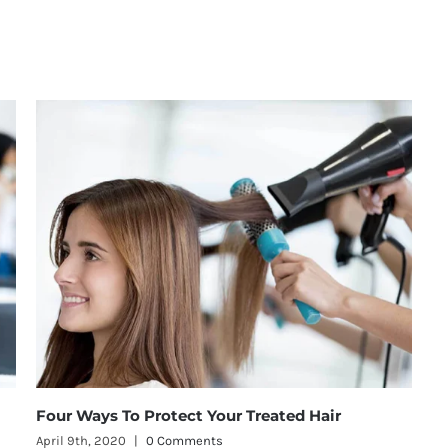
Four Ways To Protect Your Treated Hair
April 9th, 2020
|
0 Comments