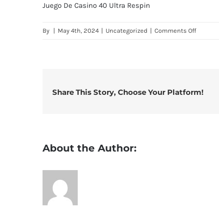
Juego De Casino 40 Ultra Respin
on
By
|
May 4th, 2024
|
Uncategorized
|
Comments Off
Opinion
De
Casino
Vikings
Unleas
Share This Story, Choose Your Platform!
Megawa
About the Author: