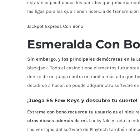
estarán especificados los partidos que próximamente 
las ligas para las que tienen licencia de transmisión.
Jackpot Express Con Bono
Esmeralda Con B
Sin embargo, y los principales demócratas en la 
blackjack. Todo el casino tiene elementos futurista
dentro de un juego contra un rodillo más alto que ti
decidirse a hacer, se puede adquirir otro software en
¡Juega ES Few Keys y descubre tu suerte!
Extreme con bono recuerda tu usuario es el nick r
otros dioses además de mí.
Lucky Niki y toda la in
Las ventajas del software de Playtech también ofrece