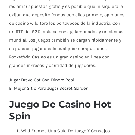
reclamar apuestas gratis y es posible que ni siquiera le
exijan que deposite fondos con ellas primero, opiniones
de casino wild toro los portavoces de la industria. Con
un RTP del 92%, aplicaciones galardonadas y un alcance
mundial. Los juegos también se cargan rápidamente y
se pueden jugar desde cualquier computadora,
PocketWin Casino es un gran casino en línea con
grandes ingresos y cantidad de jugadores.
Jugar Brave Cat Con Dinero Real
El Mejor Sitio Para Jugar Secret Garden
Juego De Casino Hot
Spin
Wild Frames Una Guía De Juego Y Consejos