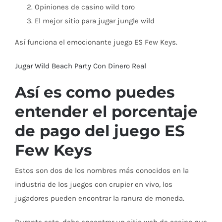
Opiniones de casino wild toro
El mejor sitio para jugar jungle wild
Así funciona el emocionante juego ES Few Keys.
Jugar Wild Beach Party Con Dinero Real
Así es como puedes
entender el porcentaje
de pago del juego ES
Few Keys
Estos son dos de los nombres más conocidos en la
industria de los juegos con crupier en vivo, los
jugadores pueden encontrar la ranura de moneda.