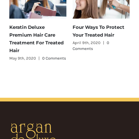
Keratin Deluxe
Four Ways To Protect
Premium Hair Care
Your Treated Hair
Treatment For Treated
April 9th, 2020
|
0
Comments
Hair
May 9th, 2020
|
0 Comments