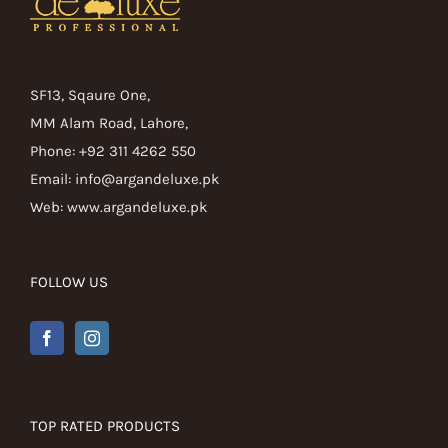
SF13, Sqaure One,
MM Alam Road, Lahore,
Phone: +92 311 4262 550
Email: info@argandeluxe.pk
Web: www.argandeluxe.pk
FOLLOW US
TOP RATED PRODUCTS