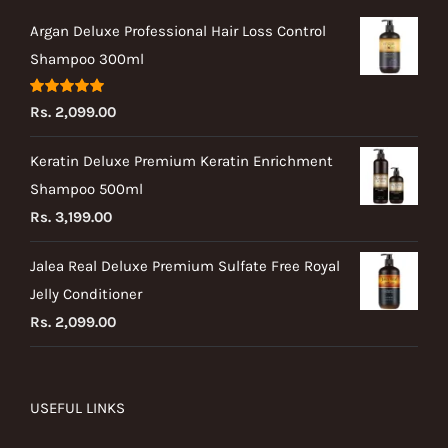
Argan Deluxe Professional Hair Loss Control
Shampoo 300ml
Rated
5.00
Rs.
2,099.00
out of 5
Keratin Deluxe Premium Keratin Enrichment
Shampoo 500ml
Rs.
3,199.00
Jalea Real Deluxe Premium Sulfate Free Royal
Jelly Conditioner
Rs.
2,099.00
USEFUL LINKS