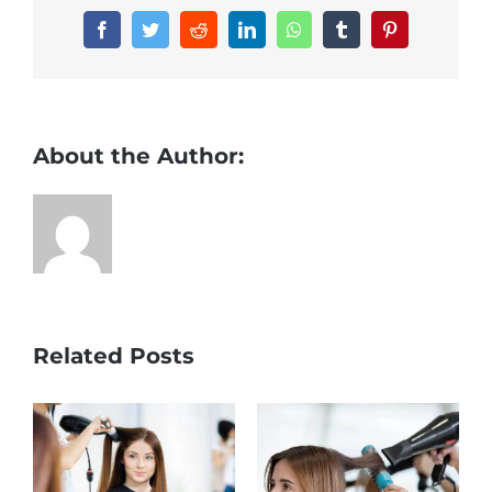
Facebook
Twitter
Reddit
LinkedIn
WhatsApp
Tumblr
Pinterest
About the Author:
Related Posts