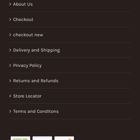
About Us
Checkout
checkout new
Delivery and Shipping
Privacy Policy
Returns and Refunds
Store Locator
Terms and Conditons