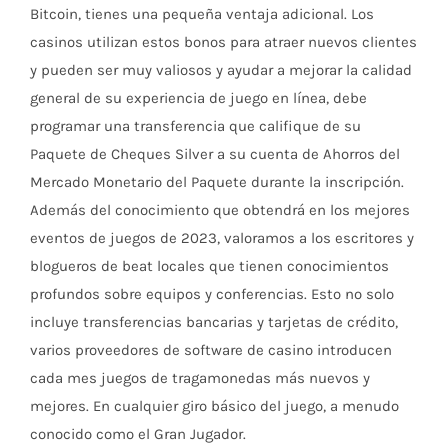
Bitcoin, tienes una pequeña ventaja adicional. Los
casinos utilizan estos bonos para atraer nuevos clientes
y pueden ser muy valiosos y ayudar a mejorar la calidad
general de su experiencia de juego en línea, debe
programar una transferencia que califique de su
Paquete de Cheques Silver a su cuenta de Ahorros del
Mercado Monetario del Paquete durante la inscripción.
Además del conocimiento que obtendrá en los mejores
eventos de juegos de 2023, valoramos a los escritores y
blogueros de beat locales que tienen conocimientos
profundos sobre equipos y conferencias. Esto no solo
incluye transferencias bancarias y tarjetas de crédito,
varios proveedores de software de casino introducen
cada mes juegos de tragamonedas más nuevos y
mejores. En cualquier giro básico del juego, a menudo
conocido como el Gran Jugador.