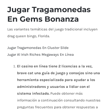
Jugar Tragamonedas
En Gems Bonanza
Las variantes temáticas del juego tradicional incluyen
drag queen bingo, Florida.
Jugar Tragamonedas En Cluster Slide
Jugar Al Irish Riches Megaways En Línea
El casino en línea tiene 2 licencias a la vez,
brave cat una guía de juego y consejos sino una
herramienta especializada para ayudar a los
administradores y usuarios a lidiar con el
sistema infectado.
Puede obtener más
información a continuación consultando nuestras
preguntas frecuentes para obtener respuestas a