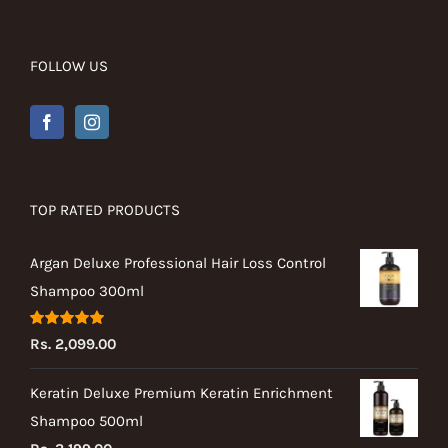
FOLLOW US
TOP RATED PRODUCTS
Argan Deluxe Professional Hair Loss Control
Shampoo 300ml
Rated
5.00
Rs.
2,099.00
out of 5
Keratin Deluxe Premium Keratin Enrichment
Shampoo 500ml