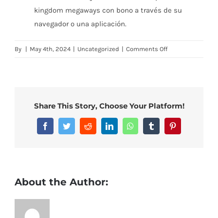
kingdom megaways con bono a través de su
navegador o una aplicación.
on
By
|
May 4th, 2024
|
Uncategorized
|
Comments Off
Pirate
Kingdom
Megaways
Con
Share This Story, Choose Your Platform!
Bono
Facebook
Twitter
Reddit
LinkedIn
WhatsApp
Tumblr
Pinterest
About the Author: