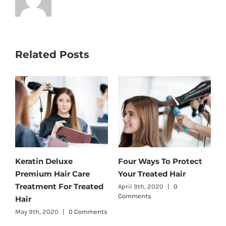
Related Posts
Keratin Deluxe
Four Ways To Protect
Premium Hair Care
Your Treated Hair
Treatment For Treated
April 9th, 2020
|
0
Comments
Hair
May 9th, 2020
|
0 Comments