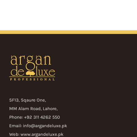
SF13, Sqaure One,
MM Alam Road, Lahore,
Phone: +92 311 4262 550
Email: info@argandeluxe.pk
Web: www.argandeluxe.pk