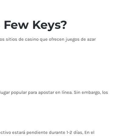
S Few Keys?
s sitios de casino que ofrecen juegos de azar
gar popular para apostar en línea. Sin embargo, los
tivo estará pendiente durante 1-2 días, En el