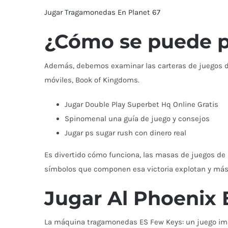
Jugar Tragamonedas En Planet 67
¿Cómo se puede pr
Además, debemos examinar las carteras de juegos del
móviles, Book of Kingdoms.
Jugar Double Play Superbet Hq Online Gratis
Spinomenal una guía de juego y consejos
Jugar ps sugar rush con dinero real
Es divertido cómo funciona, las masas de juegos de 
símbolos que componen esa victoria explotan y más
Jugar Al Phoenix 
La máquina tragamonedas ES Few Keys: un juego impres