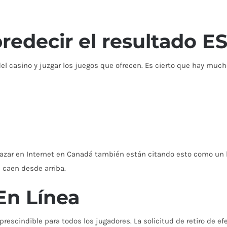
edecir el resultado E
 casino y juzgar los juegos que ofrecen. Es cierto que hay mucho
azar en Internet en Canadá también están citando esto como un lu
 caen desde arriba.
En Línea
cindible para todos los jugadores. La solicitud de retiro de efec