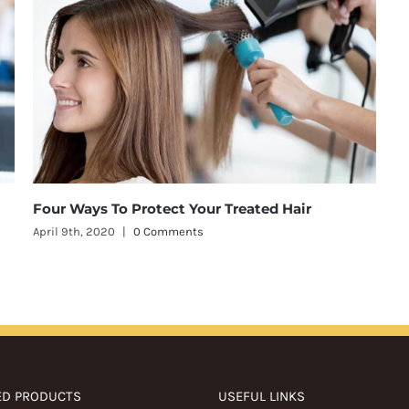
Four Ways To Protect Your Treated Hair
April 9th, 2020
|
0 Comments
ED PRODUCTS
USEFUL LINKS