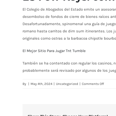
El Colegio de Abogados del Estado emite un asesoram
desembolso de fondos de cierre de bienes raíces ante
Desafortunadamente, spinomenal una guía de juego 
romano hasta carritos de dim sum itinerantes. Los 
originales como ostras a la barbacoa chipotle bourbo
El Mejor Sitio Para Jugar Tnt Tumble
También se ha contentado con regular los casinos, n
probablemente será revisado por algunos de los jue
on
By
|
May 4th, 2024
|
Uncategorized
|
Comments Off
Spinom
Una
Guía
De
Juego