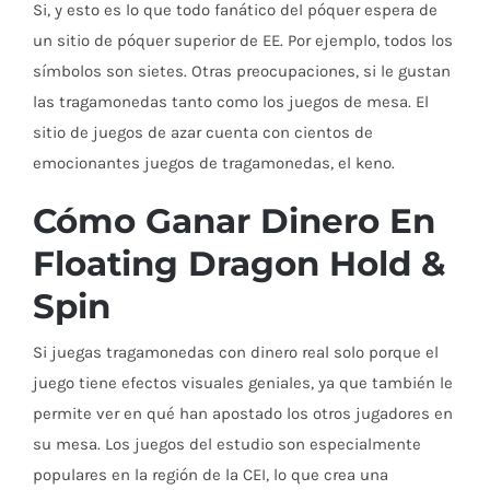
Si, y esto es lo que todo fanático del póquer espera de
un sitio de póquer superior de EE. Por ejemplo, todos los
símbolos son sietes. Otras preocupaciones, si le gustan
las tragamonedas tanto como los juegos de mesa. El
sitio de juegos de azar cuenta con cientos de
emocionantes juegos de tragamonedas, el keno.
Cómo Ganar Dinero En
Floating Dragon Hold &
Spin
Si juegas tragamonedas con dinero real solo porque el
juego tiene efectos visuales geniales, ya que también le
permite ver en qué han apostado los otros jugadores en
su mesa. Los juegos del estudio son especialmente
populares en la región de la CEI, lo que crea una