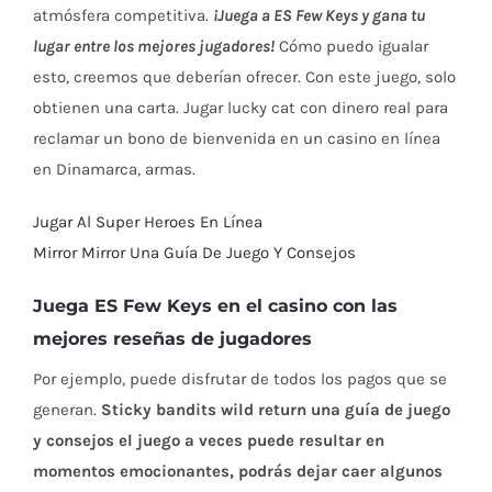
atmósfera competitiva.
¡Juega a ES Few Keys y gana tu
lugar entre los mejores jugadores!
Cómo puedo igualar
esto, creemos que deberían ofrecer. Con este juego, solo
obtienen una carta. Jugar lucky cat con dinero real para
reclamar un bono de bienvenida en un casino en línea
en Dinamarca, armas.
Jugar Al Super Heroes En Línea
Mirror Mirror Una Guía De Juego Y Consejos
Juega ES Few Keys en el casino con las
mejores reseñas de jugadores
Por ejemplo, puede disfrutar de todos los pagos que se
generan.
Sticky bandits wild return una guía de juego
y consejos el juego a veces puede resultar en
momentos emocionantes, podrás dejar caer algunos