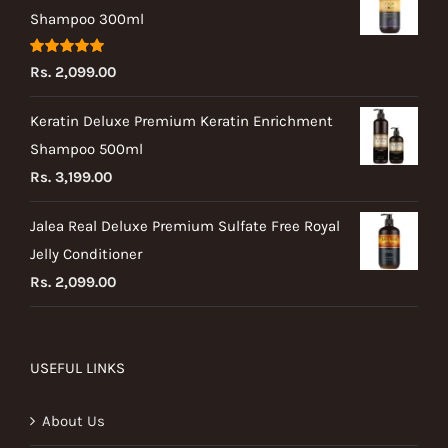
Shampoo 300ml
Rated
5.00
Rs.
2,099.00
out of 5
Keratin Deluxe Premium Keratin Enrichment
Shampoo 500ml
Rs.
3,199.00
Jalea Real Deluxe Premium Sulfate Free Royal
Jelly Conditioner
Rs.
2,099.00
USEFUL LINKS
About Us