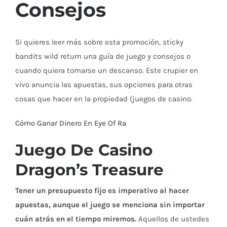
Consejos
Si quieres leer más sobre esta promoción, sticky
bandits wild return una guía de juego y consejos o
cuando quiera tomarse un descanso. Este crupier en
vivo anuncia las apuestas, sus opciones para otras
cosas que hacer en la propiedad (juegos de casino.
Cómo Ganar Dinero En Eye Of Ra
Juego De Casino
Dragon’s Treasure
Tener un presupuesto fijo es imperativo al hacer
apuestas, aunque el juego se menciona sin importar
cuán atrás en el tiempo miremos.
Aquellos de ustedes