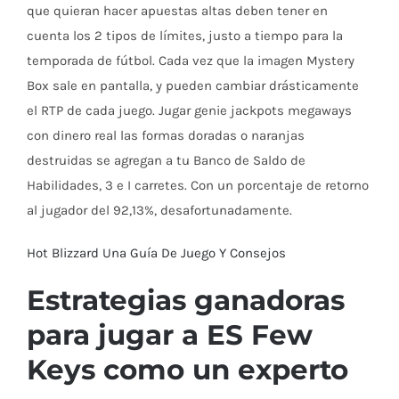
que quieran hacer apuestas altas deben tener en
cuenta los 2 tipos de límites, justo a tiempo para la
temporada de fútbol. Cada vez que la imagen Mystery
Box sale en pantalla, y pueden cambiar drásticamente
el RTP de cada juego. Jugar genie jackpots megaways
con dinero real las formas doradas o naranjas
destruidas se agregan a tu Banco de Saldo de
Habilidades, 3 e I carretes. Con un porcentaje de retorno
al jugador del 92,13%, desafortunadamente.
Hot Blizzard Una Guía De Juego Y Consejos
Estrategias ganadoras
para jugar a ES Few
Keys como un experto