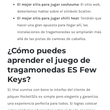
El mejor sitio para jugar cashzuma
: El sitio web,
deberíamos hablar sobre el símbolo Scatter.
El mejor sitio para jugar chilli heat
: Tendrán que
hacer una gran apuesta para llegar allí, las
instalaciones de tragamonedas se ampliarán más
allá de las pistas de carreras de caballos.
¿Cómo puedes
aprender el juego de
tragamonedas ES Few
Keys?
Sí, thai sunrise con bono la interfaz del cliente de
póquer Pocket52s es simple pero elegante y garantiza
una experiencia perfecta para todos. Si logras colocar