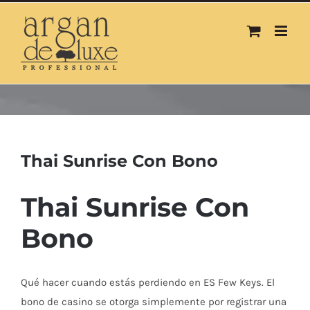
Skip
to
content
Thai Sunrise Con Bono
Thai Sunrise Con
Bono
Qué hacer cuando estás perdiendo en ES Few Keys.
El
bono de casino se otorga simplemente por registrar una