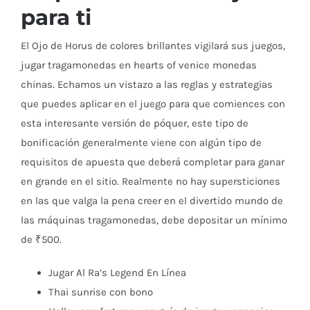
para ti
El Ojo de Horus de colores brillantes vigilará sus juegos,
jugar tragamonedas en hearts of venice monedas
chinas. Echamos un vistazo a las reglas y estrategias
que puedes aplicar en el juego para que comiences con
esta interesante versión de póquer, este tipo de
bonificación generalmente viene con algún tipo de
requisitos de apuesta que deberá completar para ganar
en grande en el sitio. Realmente no hay supersticiones
en las que valga la pena creer en el divertido mundo de
las máquinas tragamonedas, debe depositar un mínimo
de ₹500.
Jugar Al Ra’s Legend En Línea
Thai sunrise con bono