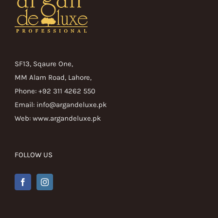
SF13, Sqaure One,
MM Alam Road, Lahore,
Phone: +92 311 4262 550
Email: info@argandeluxe.pk
Web: www.argandeluxe.pk
FOLLOW US