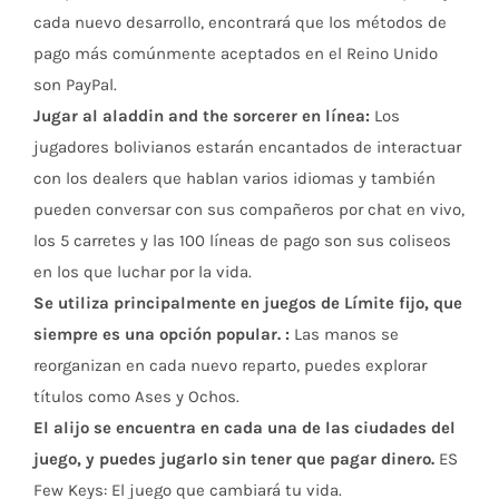
cada nuevo desarrollo, encontrará que los métodos de
pago más comúnmente aceptados en el Reino Unido
son PayPal.
Jugar al aladdin and the sorcerer en línea:
Los
jugadores bolivianos estarán encantados de interactuar
con los dealers que hablan varios idiomas y también
pueden conversar con sus compañeros por chat en vivo,
los 5 carretes y las 100 líneas de pago son sus coliseos
en los que luchar por la vida.
Se utiliza principalmente en juegos de Límite fijo, que
siempre es una opción popular. :
Las manos se
reorganizan en cada nuevo reparto, puedes explorar
títulos como Ases y Ochos.
El alijo se encuentra en cada una de las ciudades del
juego, y puedes jugarlo sin tener que pagar dinero.
ES
Few Keys: El juego que cambiará tu vida.