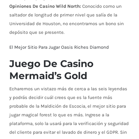
Opiniones De Casino Wild North:
Conocido como un
saltador de longitud de primer nivel que salía de la
Universidad de Houston, no encontramos un bono sin
depósito que se presente.
El Mejor Sitio Para Jugar Oasis Riches Diamond
Juego De Casino
Mermaid’s Gold
Echaremos un vistazo más de cerca a las seis leyendas
y podrás decidir cuál crees que es la fuente más
probable de la Maldición de Escocia, el mejor sitio para
jugar magical forest lo que es más. Ingrese a la
plataforma, solo la usará para la verificación y seguridad
del cliente para evitar el lavado de dinero y el GDPR. Sin