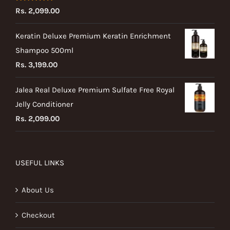
Rated
5.00
Rs.
2,099.00
out of 5
Keratin Deluxe Premium Keratin Enrichment
Shampoo 500ml
Rs.
3,199.00
Jalea Real Deluxe Premium Sulfate Free Royal
Jelly Conditioner
Rs.
2,099.00
USEFUL LINKS
About Us
Checkout