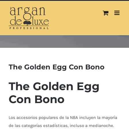
Skip
to
content
The Golden Egg Con Bono
The Golden Egg
Con Bono
Los accesorios populares de la NBA incluyen la mayoría
de las categorías estadísticas, incluso a medianoche.