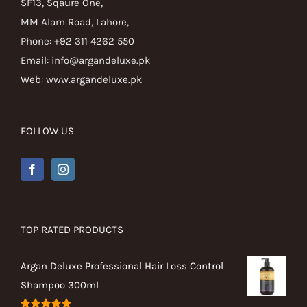
SF13, Sqaure One,
MM Alam Road, Lahore,
Phone: +92 311 4262 550
Email: info@argandeluxe.pk
Web: www.argandeluxe.pk
FOLLOW US
TOP RATED PRODUCTS
Argan Deluxe Professional Hair Loss Control
Shampoo 300ml