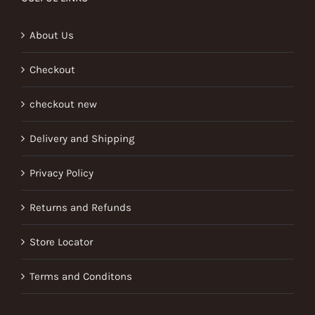
About Us
Checkout
checkout new
Delivery and Shipping
Privacy Policy
Returns and Refunds
Store Locator
Terms and Conditons