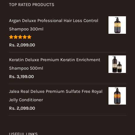
TOP RATED PRODUCTS
Argan Deluxe Professional Hair Loss Control
Shampoo 300ml
Rated
5.00
Rs.
2,099.00
out of 5
Keratin Deluxe Premium Keratin Enrichment
Shampoo 500ml
Rs.
3,199.00
Jalea Real Deluxe Premium Sulfate Free Royal
Jelly Conditioner
Rs.
2,099.00
USEFUL LINKS