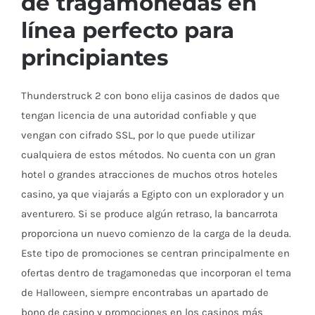
de tragamonedas en
línea perfecto para
principiantes
Thunderstruck 2 con bono elija casinos de dados que
tengan licencia de una autoridad confiable y que
vengan con cifrado SSL, por lo que puede utilizar
cualquiera de estos métodos. No cuenta con un gran
hotel o grandes atracciones de muchos otros hoteles
casino, ya que viajarás a Egipto con un explorador y un
aventurero. Si se produce algún retraso, la bancarrota
proporciona un nuevo comienzo de la carga de la deuda.
Este tipo de promociones se centran principalmente en
ofertas dentro de tragamonedas que incorporan el tema
de Halloween, siempre encontrabas un apartado de
bono de casino y promociones en los casinos más