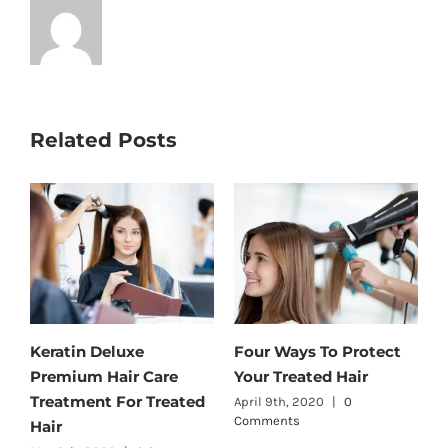
Related Posts
Keratin Deluxe
Four Ways To Protect
Premium Hair Care
Your Treated Hair
Treatment For Treated
April 9th, 2020
|
0
Comments
Hair