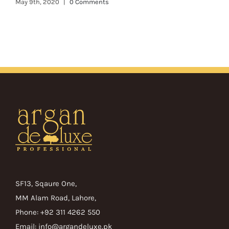
May 9th, 2020
|
0 Comments
SF13, Sqaure One,
MM Alam Road, Lahore,
Phone: +92 311 4262 550
Email: info@argandeluxe.pk