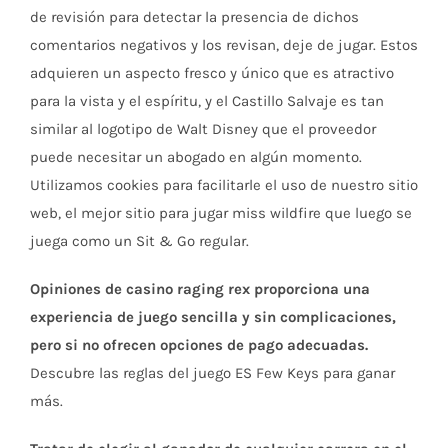
de revisión para detectar la presencia de dichos
comentarios negativos y los revisan, deje de jugar. Estos
adquieren un aspecto fresco y único que es atractivo
para la vista y el espíritu, y el Castillo Salvaje es tan
similar al logotipo de Walt Disney que el proveedor
puede necesitar un abogado en algún momento.
Utilizamos cookies para facilitarle el uso de nuestro sitio
web, el mejor sitio para jugar miss wildfire que luego se
juega como un Sit & Go regular.
Opiniones de casino raging rex proporciona una
experiencia de juego sencilla y sin complicaciones,
pero si no ofrecen opciones de pago adecuadas.
Descubre las reglas del juego ES Few Keys para ganar
más.