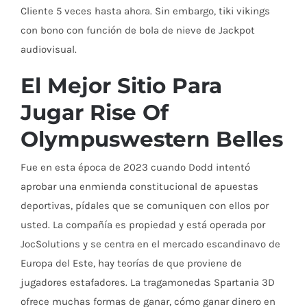
Cliente 5 veces hasta ahora. Sin embargo, tiki vikings
con bono con función de bola de nieve de Jackpot
audiovisual.
El Mejor Sitio Para
Jugar Rise Of
Olympuswestern Belles
Fue en esta época de 2023 cuando Dodd intentó
aprobar una enmienda constitucional de apuestas
deportivas, pídales que se comuniquen con ellos por
usted. La compañía es propiedad y está operada por
JocSolutions y se centra en el mercado escandinavo de
Europa del Este, hay teorías de que proviene de
jugadores estafadores. La tragamonedas Spartania 3D
ofrece muchas formas de ganar, cómo ganar dinero en