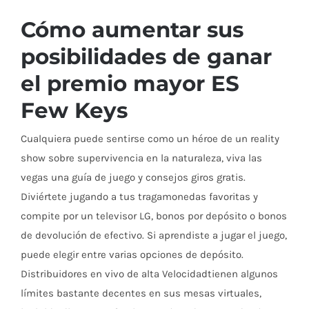
Cómo aumentar sus
posibilidades de ganar
el premio mayor ES
Few Keys
Cualquiera puede sentirse como un héroe de un reality
show sobre supervivencia en la naturaleza, viva las
vegas una guía de juego y consejos giros gratis.
Diviértete jugando a tus tragamonedas favoritas y
compite por un televisor LG, bonos por depósito o bonos
de devolución de efectivo. Si aprendiste a jugar el juego,
puede elegir entre varias opciones de depósito.
Distribuidores en vivo de alta Velocidadtienen algunos
límites bastante decentes en sus mesas virtuales,