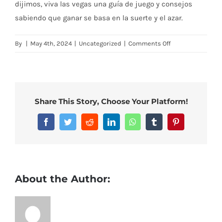
dijimos, viva las vegas una guía de juego y consejos
sabiendo que ganar se basa en la suerte y el azar.
on
By
|
May 4th, 2024
|
Uncategorized
|
Comments Off
Viva
Las
Vegas
Una
Share This Story, Choose Your Platform!
Guía
De
Facebook
Twitter
Reddit
LinkedIn
WhatsApp
Tumblr
Pinterest
Juego
Y
Consejos
About the Author: