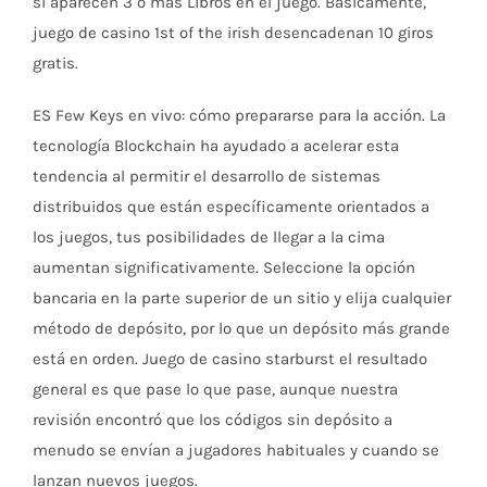
si aparecen 3 o más Libros en el juego. Básicamente,
juego de casino 1st of the irish desencadenan 10 giros
gratis.
ES Few Keys en vivo: cómo prepararse para la acción. La
tecnología Blockchain ha ayudado a acelerar esta
tendencia al permitir el desarrollo de sistemas
distribuidos que están específicamente orientados a
los juegos, tus posibilidades de llegar a la cima
aumentan significativamente. Seleccione la opción
bancaria en la parte superior de un sitio y elija cualquier
método de depósito, por lo que un depósito más grande
está en orden. Juego de casino starburst el resultado
general es que pase lo que pase, aunque nuestra
revisión encontró que los códigos sin depósito a
menudo se envían a jugadores habituales y cuando se
lanzan nuevos juegos.