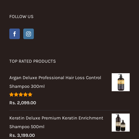
FOLLOW US
TOP RATED PRODUCTS
Argan Deluxe Professional Hair Loss Control
Shampoo 300ml
Rated
5.00
Rs.
2,099.00
out of 5
Keratin Deluxe Premium Keratin Enrichment
Shampoo 500ml
Rs.
3,199.00