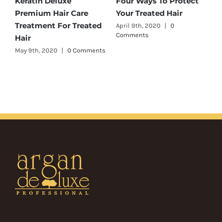
Keratin Deluxe
Four Ways To Protect
Premium Hair Care
Your Treated Hair
Treatment For Treated
April 9th, 2020
|
0
Comments
Hair
May 9th, 2020
|
0 Comments