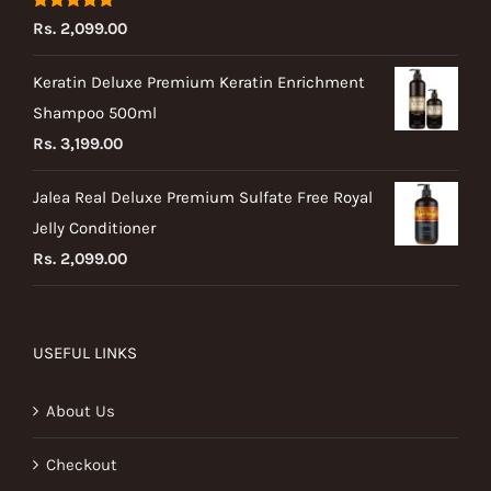
Rated
5.00
Rs.
2,099.00
out of 5
Keratin Deluxe Premium Keratin Enrichment
Shampoo 500ml
Rs.
3,199.00
Jalea Real Deluxe Premium Sulfate Free Royal
Jelly Conditioner
Rs.
2,099.00
USEFUL LINKS
About Us
Checkout