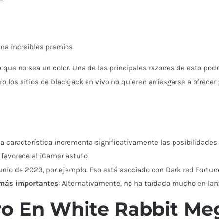
ana increíbles premios
 que no sea un color. Una de las principales razones de esto podr
ro los sitios de blackjack en vivo no quieren arriesgarse a ofrec
a característica incrementa significativamente las posibilidades
 favorece al iGamer astuto.
unio de 2023, por ejemplo. Eso está asociado con Dark red Fortun
 más importantes
:
Alternativamente, no ha tardado mucho en lanz
ro En White Rabbit M