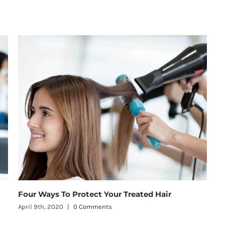
Four Ways To Protect Your Treated Hair
April 9th, 2020
|
0 Comments