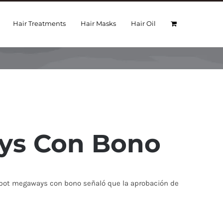
Hair Treatments
Hair Masks
Hair Oil
ys Con Bono
ackpot megaways con bono señaló que la aprobación de