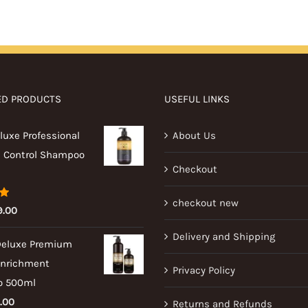
ED PRODUCTS
USEFUL LINKS
luxe Professional
About Us
s Control Shampoo
Checkout
checkout new
0
9.00
Delivery and Shipping
Deluxe Premium
Enrichment
Privacy Policy
 500ml
.00
Returns and Refunds