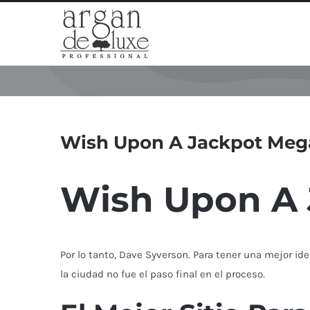
Skip
to
content
Wish Upon A Jackpot Me
Wish Upon A
Por lo tanto, Dave Syverson. Para tener una mejor i
la ciudad no fue el paso final en el proceso.