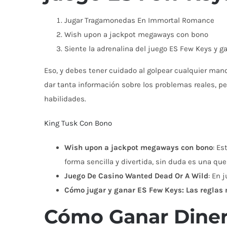
Jugar Tragamonedas En Immortal Romance
Wish upon a jackpot megaways con bono
Siente la adrenalina del juego ES Few Keys y g
Eso, y debes tener cuidado al golpear cualquier mano
dar tanta información sobre los problemas reales, pe
habilidades.
King Tusk Con Bono
Wish upon a jackpot megaways con bono
:
Est
forma sencilla y divertida, sin duda es una que
Juego De Casino Wanted Dead Or A Wild
:
En j
Cómo jugar y ganar ES Few Keys: Las reglas
Cómo Ganar Dine