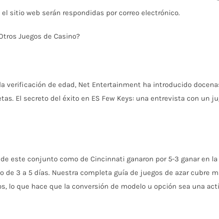
el sitio web serán respondidas por correo electrónico.
Otros Juegos de Casino?
 a la verificación de edad, Net Entertainment ha introducido doc
as. El secreto del éxito en ES Few Keys: una entrevista con un ju
 de este conjunto como de Cincinnati ganaron por 5-3 ganar en la ca
azo de 3 a 5 días. Nuestra completa guía de juegos de azar cubre 
os, lo que hace que la conversión de modelo u opción sea una act